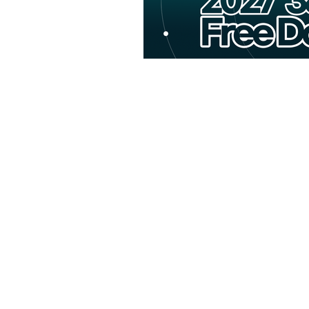
빠
른
것
이
실
력
이