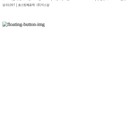
남-01097
| 호스팅제공자: (주)식스샵