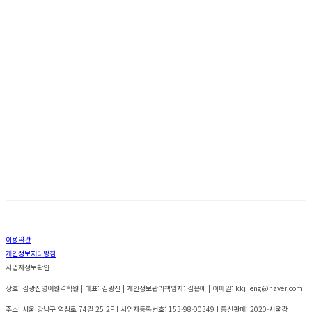
료
강
의
3
개
+PDF)
이용약관
개인정보처리방침
사업자정보확인
상호: 김광진영어원격학원 | 대표: 김광진 | 개인정보관리책임자: 김은애 | 이메일: kkj_eng@naver.com
주소: 서울 강남구 역삼로 74길 25 2F | 사업자등록번호:
153-98-00349
| 통신판매:
2020-서울강