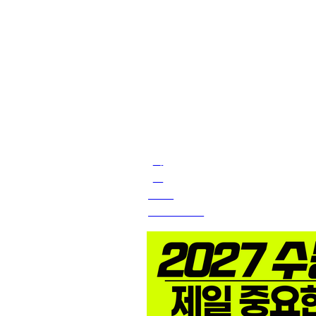
이
팅
입
니
다!
자
료
Free
Download