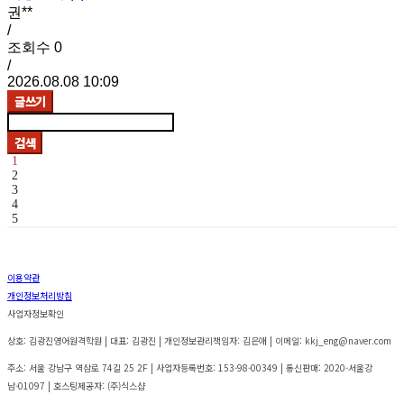
권**
/
조회수
0
/
2026.08.08 10:09
글쓰기
검색
1
2
3
4
5
이용약관
개인정보처리방침
사업자정보확인
상호: 김광진영어원격학원 | 대표: 김광진 | 개인정보관리책임자: 김은애 | 이메일: kkj_eng@naver.com
주소: 서울 강남구 역삼로 74길 25 2F | 사업자등록번호:
153-98-00349
| 통신판매:
2020-서울강
남-01097
| 호스팅제공자: (주)식스샵