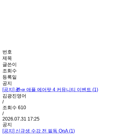
서울 강남구 대치동 901-48 이강빌딩 3, 4층
김광진영어 전략연구실
번호
제목
글쓴이
조회수
등록일
공지
[공지]
🎁📣 애플 에어팟 4 커뮤니티 이벤트 (1)
김광진영어
/
조회수
610
/
2026.07.31 17:25
공지
[공지]
신규생 수강 전 필독 QnA (1)