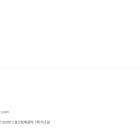
r.com
-01097
| 호스팅제공자: (주)식스샵