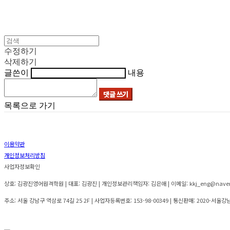
수정하기
삭제하기
글쓴이
내용
댓글 쓰기
목록으로 가기
이용약관
개인정보처리방침
사업자정보확인
상호: 김광진영어원격학원 | 대표: 김광진 | 개인정보관리책임자: 김은애 | 이메일: kkj_eng@nave
주소: 서울 강남구 역삼로 74길 25 2F | 사업자등록번호:
153-98-00349
| 통신판매:
2020-서울강남