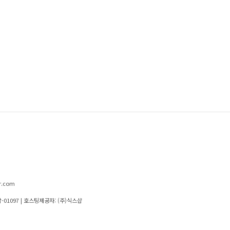
r.com
-01097
| 호스팅제공자: (주)식스샵