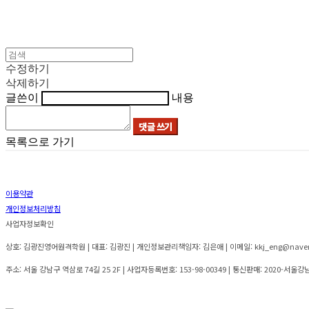
수정하기
삭제하기
글쓴이
내용
댓글 쓰기
목록으로 가기
이용약관
개인정보처리방침
사업자정보확인
상호: 김광진영어원격학원 | 대표: 김광진 | 개인정보관리책임자: 김은애 | 이메일: kkj_eng@nave
주소: 서울 강남구 역삼로 74길 25 2F | 사업자등록번호:
153-98-00349
| 통신판매:
2020-서울강남