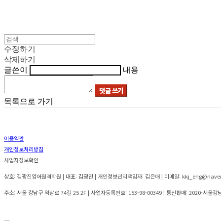
수정하기
삭제하기
글쓴이
내용
댓글 쓰기
목록으로 가기
이용약관
개인정보처리방침
사업자정보확인
상호: 김광진영어원격학원 | 대표: 김광진 | 개인정보관리책임자: 김은애 | 이메일: kkj_eng@nave
주소: 서울 강남구 역삼로 74길 25 2F | 사업자등록번호:
153-98-00349
| 통신판매:
2020-서울강남