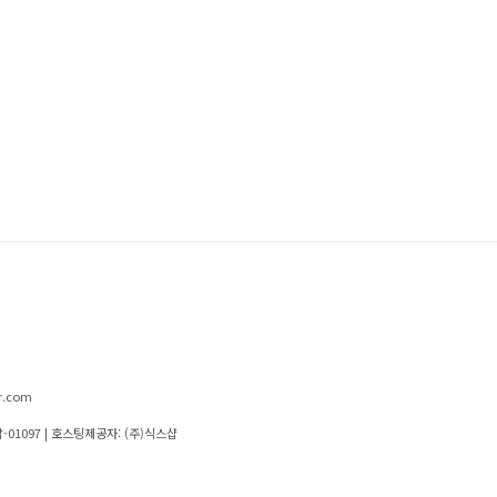
r.com
-01097
| 호스팅제공자: (주)식스샵