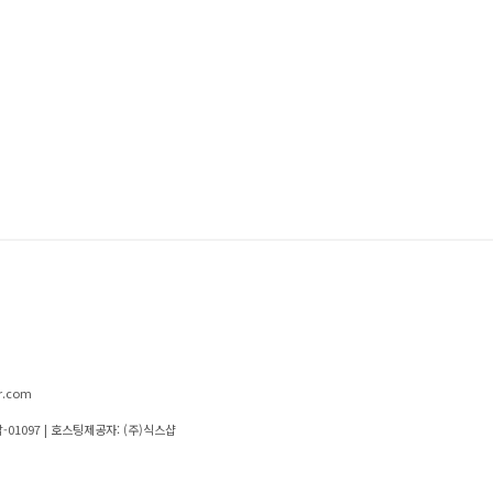
r.com
-01097
| 호스팅제공자: (주)식스샵