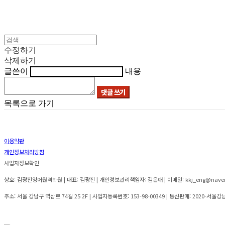
수정하기
삭제하기
글쓴이
내용
댓글 쓰기
목록으로 가기
이용약관
개인정보처리방침
사업자정보확인
상호: 김광진영어원격학원 | 대표: 김광진 | 개인정보관리책임자: 김은애 | 이메일: kkj_eng@nave
주소: 서울 강남구 역삼로 74길 25 2F | 사업자등록번호:
153-98-00349
| 통신판매:
2020-서울강남