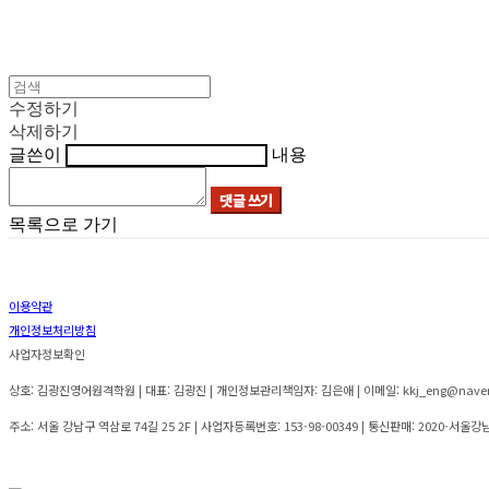
수정하기
삭제하기
글쓴이
내용
댓글 쓰기
목록으로 가기
이용약관
개인정보처리방침
사업자정보확인
상호: 김광진영어원격학원 | 대표: 김광진 | 개인정보관리책임자: 김은애 | 이메일: kkj_eng@nave
주소: 서울 강남구 역삼로 74길 25 2F | 사업자등록번호:
153-98-00349
| 통신판매:
2020-서울강남