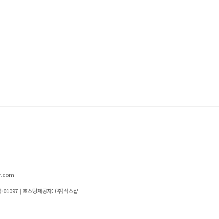
r.com
-01097
| 호스팅제공자: (주)식스샵