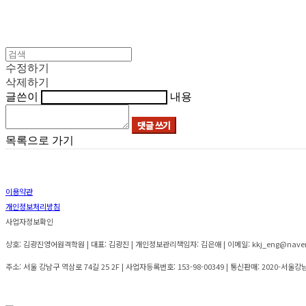
수정하기
삭제하기
글쓴이
내용
댓글 쓰기
목록으로 가기
이용약관
개인정보처리방침
사업자정보확인
상호: 김광진영어원격학원 | 대표: 김광진 | 개인정보관리책임자: 김은애 | 이메일: kkj_eng@nave
주소: 서울 강남구 역삼로 74길 25 2F | 사업자등록번호:
153-98-00349
| 통신판매:
2020-서울강남