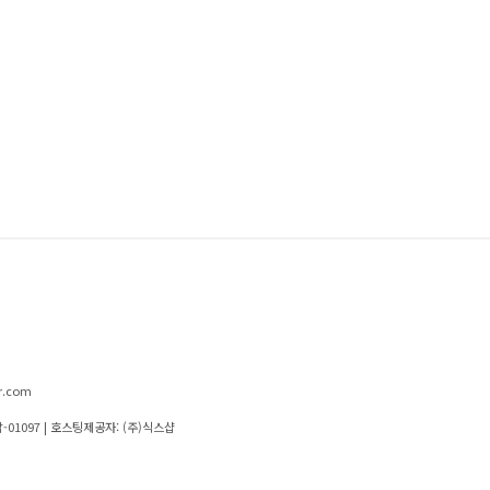
r.com
-01097
| 호스팅제공자: (주)식스샵