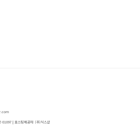
r.com
-01097
| 호스팅제공자: (주)식스샵