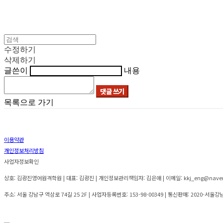
수정하기
삭제하기
글쓴이
내용
댓글 쓰기
목록으로 가기
이용약관
개인정보처리방침
사업자정보확인
상호: 김광진영어원격학원 | 대표: 김광진 | 개인정보관리책임자: 김은애 | 이메일: kkj_eng@nave
주소: 서울 강남구 역삼로 74길 25 2F | 사업자등록번호:
153-98-00349
| 통신판매:
2020-서울강남