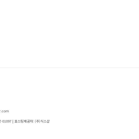
r.com
-01097
| 호스팅제공자: (주)식스샵