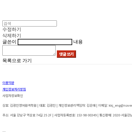
수정하기
삭제하기
글쓴이
내용
댓글 쓰기
목록으로 가기
이용약관
개인정보처리방침
사업자정보확인
상호: 김광진영어원격학원 | 대표: 김광진 | 개인정보관리책임자: 김은애 | 이메일: kkj_eng@nave
주소: 서울 강남구 역삼로 74길 25 2F | 사업자등록번호:
153-98-00349
| 통신판매:
2020-서울강남